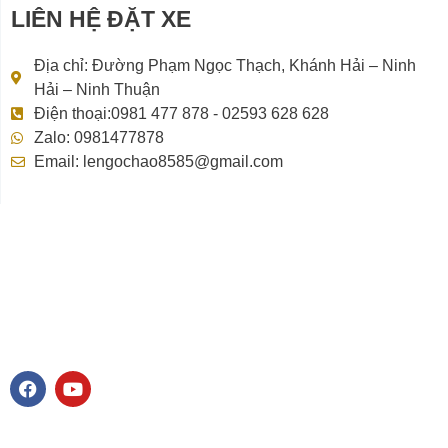
LIÊN HỆ ĐẶT XE
Địa chỉ: Đường Phạm Ngọc Thạch, Khánh Hải – Ninh
Hải – Ninh Thuận
Điện thoại:0981 477 878 - 02593 628 628
Zalo: 0981477878
Email: lengochao8585@gmail.com
F
Y
a
o
c
u
e
t