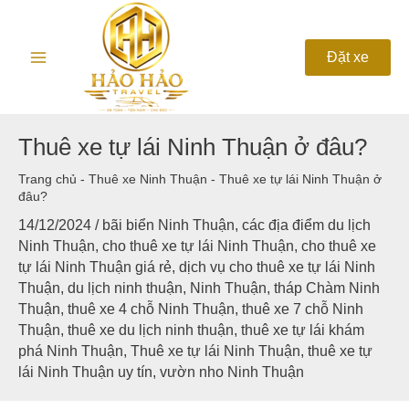
Nhảy
Main
tới
nội
Menu
Đặt xe
dung
Thuê xe tự lái Ninh Thuận ở đâu?
Trang chủ
-
Thuê xe Ninh Thuận
-
Thuê xe tự lái Ninh Thuận ở
đâu?
14/12/2024
/
bãi biển Ninh Thuận
,
các địa điểm du lịch
Ninh Thuận
,
cho thuê xe tự lái Ninh Thuận
,
cho thuê xe
tự lái Ninh Thuận giá rẻ
,
dịch vụ cho thuê xe tự lái Ninh
Thuận
,
du lịch ninh thuận
,
Ninh Thuận
,
tháp Chàm Ninh
Thuận
,
thuê xe 4 chỗ Ninh Thuận
,
thuê xe 7 chỗ Ninh
Thuận
,
thuê xe du lịch ninh thuận
,
thuê xe tự lái khám
phá Ninh Thuận
,
Thuê xe tự lái Ninh Thuận
,
thuê xe tự
lái Ninh Thuận uy tín
,
vườn nho Ninh Thuận