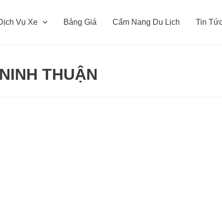
Dịch Vụ Xe
Bảng Giá
Cẩm Nang Du Lịch
Tin Tứ
 NINH THUẬN
Cho
thuê
xe
tự