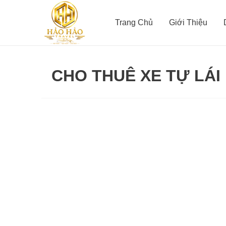
Nhảy
tới
Trang Chủ
Giới Thiệu
nội
dung
CHO THUÊ XE TỰ LÁI
Thuê
xe
Tháp
Chàm