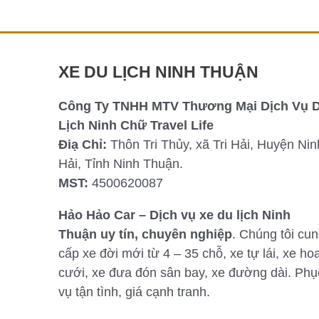
Chi tiết »
XE DU LỊCH NINH THUẬN
Công Ty TNHH MTV Thương Mại Dịch Vụ 
Lịch Ninh Chữ Travel Life
Điạ Chỉ:
Thôn Tri Thủy, xã Tri Hải, Huyện Nin
Hải, Tỉnh Ninh Thuận.
MST:
4500620087
Hảo Hảo Car – Dịch vụ xe du lịch Ninh
Thuận uy tín, chuyên nghiệp
. Chúng tôi cu
cấp xe đời mới từ 4 – 35 chỗ, xe tự lái, xe ho
cưới, xe đưa đón sân bay, xe đường dài. Phụ
vụ tận tình, giá cạnh tranh.