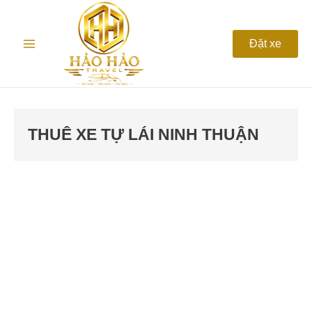
Nhảy
Main
tới
nội
Menu
Đặt xe
dung
THUÊ XE TỰ LÁI NINH THUẬN
Thuê
Xe
Ninh