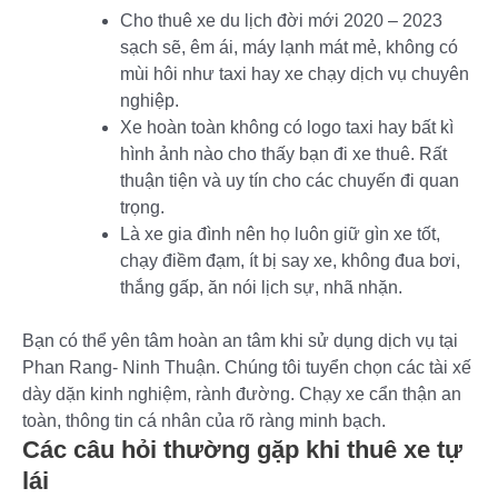
Cho thuê xe du lịch đời mới 2020 – 2023
sạch sẽ, êm ái, máy lạnh mát mẻ, không có
mùi hôi như taxi hay xe chạy dịch vụ chuyên
nghiệp.
Xe hoàn toàn không có logo taxi hay bất kì
hình ảnh nào cho thấy bạn đi xe thuê. Rất
thuận tiện và uy tín cho các chuyến đi quan
trọng.
Là xe gia đình nên họ luôn giữ gìn xe tốt,
chạy điềm đạm, ít bị say xe, không đua bơi,
thắng gấp, ăn nói lịch sự, nhã nhặn.
Bạn có thể yên tâm hoàn an tâm khi sử dụng dịch vụ tại
Phan Rang- Ninh Thuận. Chúng tôi tuyển chọn các tài xế
dày dặn kinh nghiệm, rành đường. Chạy xe cẩn thận an
toàn, thông tin cá nhân của rõ ràng minh bạch.
Các câu hỏi thường gặp khi thuê xe tự
lái