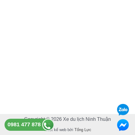
e
t
b
u
o
b
o
e
k
Copyright © 2026 Xe du lịch Ninh Thuận
0981 477 878
Thiết kế web bởi
Tổng Lực