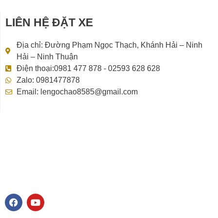
LIÊN HỆ ĐẶT XE
Địa chỉ: Đường Phạm Ngọc Thạch, Khánh Hải – Ninh
Hải – Ninh Thuận
Điện thoại:0981 477 878 - 02593 628 628
Zalo: 0981477878
Email: lengochao8585@gmail.com
F
Y
a
o
c
u