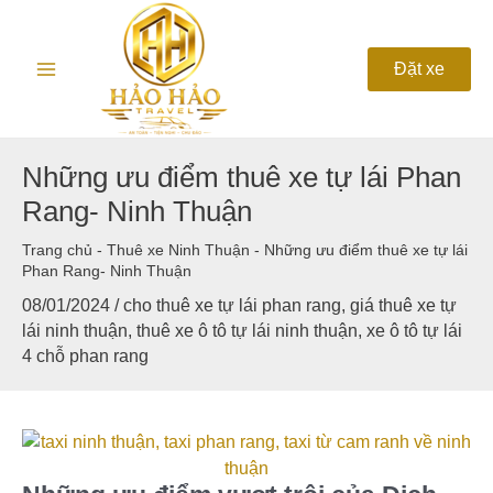
Nhảy
Main
tới
nội
Menu
Đặt xe
dung
Những ưu điểm thuê xe tự lái Phan
Rang- Ninh Thuận
Trang chủ
-
Thuê xe Ninh Thuận
-
Những ưu điểm thuê xe tự lái
Phan Rang- Ninh Thuận
08/01/2024
/
cho thuê xe tự lái phan rang
,
giá thuê xe tự
lái ninh thuận
,
thuê xe ô tô tự lái ninh thuận
,
xe ô tô tự lái
4 chỗ phan rang