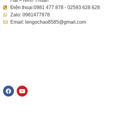
Hải – Ninh Thuận
Điện thoại:0981 477 878 - 02593 628 628
Zalo: 0981477878
Email: lengochao8585@gmail.com
F
Y
a
o
c
u
e
t
b
u
o
b
o
e
k