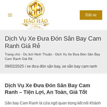
Nhảy
Main
tới
nội
Menu
Đặt xe
dung
Dịch Vụ Xe Đưa Đón Sân Bay Cam
Ranh Giá Rẻ
Trang chủ
-
Du lịch Ninh Thuận
-
Dịch Vụ Xe Đưa Đón Sân Bay
Cam Ranh Giá Rẻ
09/02/2025
/
xe đưa đón sân bay
,
xe sân bay cam ranh
Dịch Vụ Xe Đưa Đón Sân Bay Cam
Ranh – Tiện Lợi, An Toàn, Giá Tốt
Sân bay Cam Ranh là cửa ngõ quan trọng kết nối Khánh