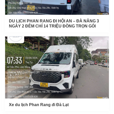
DU LỊCH PHAN RANG ĐI HỘI AN – ĐÀ NẴNG 3
NGÀY 2 ĐÊM CHỈ 14 TRIỆU ĐỒNG TRỌN GÓI
Xe du lịch Phan Rang đi Đà Lạt