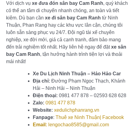
Với dịch vụ
xe đưa đón sân bay Cam Ranh
, quý khách
có thể an tâm di chuyển nhanh chóng, an toàn và tiết
kiệm. Dù bạn cần
xe đi sân bay Cam Ranh
từ Ninh
Thuận, Phan Rang hay các khu vực lân cận, chúng tôi
luôn sẵn sàng phục vụ 24/7. Đội ngũ tài xế chuyên
nghiệp, xe đời mới, giá cả cạnh tranh, đảm bảo mang
đến trải nghiệm tốt nhất. Hãy liên hệ ngay để đặt
xe sân
bay Cam Ranh
, tận hưởng hành trình tiện lợi và thoải
mái nhất!
Xe Du Lịch Ninh Thuận – Hảo Hảo Car
Địa chỉ:
Đường Phạm Ngọc Thạch, Khánh
Hải – Ninh Hải – Ninh Thuận
Điện thoại:
0981 477 878 – 02593 628 628
Zalo:
0981 477 878
Website:
xedulichphanrang.vn
Fanpage
:
Thuê xe Ninh Thuận| Facebook
Email:
lengochao8585@gmail.com