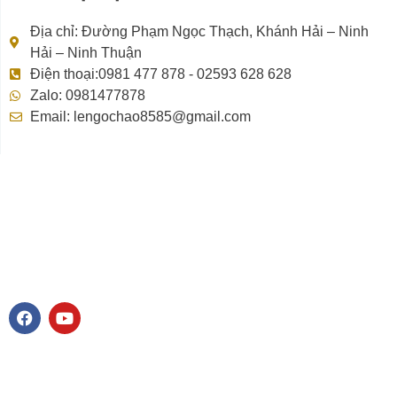
Địa chỉ: Đường Phạm Ngọc Thạch, Khánh Hải – Ninh
Hải – Ninh Thuận
Điện thoại:0981 477 878 - 02593 628 628
Zalo: 0981477878
Email: lengochao8585@gmail.com
F
Y
a
o
c
u
e
t
b
u
o
b