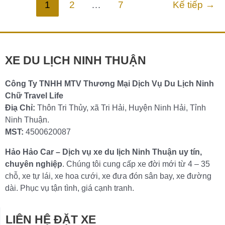
1
2
…
7
Kế tiếp
→
XE DU LỊCH NINH THUẬN
Công Ty TNHH MTV Thương Mại Dịch Vụ Du Lịch Ninh
Chữ Travel Life
Điạ Chỉ:
Thôn Tri Thủy, xã Tri Hải, Huyện Ninh Hải, Tỉnh
Ninh Thuận.
MST:
4500620087
Hảo Hảo Car – Dịch vụ xe du lịch Ninh Thuận uy tín,
chuyên nghiệp
. Chúng tôi cung cấp xe đời mới từ 4 – 35
chỗ, xe tự lái, xe hoa cưới, xe đưa đón sân bay, xe đường
dài. Phục vụ tận tình, giá cạnh tranh.
LIÊN HỆ ĐẶT XE