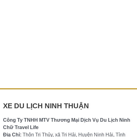
ở
đâu?
Thuê xe tự lái Ninh Thuận ở đâu?
Bạn đang có kế hoạch khám phá Ninh Thuận với những
bãi biển tuyệt đẹp, những vườn nho xanh mát và những
di tích lịch
Chi tiết »
XE DU LỊCH NINH THUẬN
Công Ty TNHH MTV Thương Mại Dịch Vụ Du Lịch Ninh
Chữ Travel Life
Điạ Chỉ:
Thôn Tri Thủy, xã Tri Hải, Huyện Ninh Hải, Tỉnh