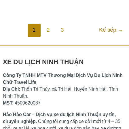
Xe hợp đồng Phan Rang – Đơn vị kinh nghiệm uy tín Xin
chào quý khách đến với dịch vụ xe hợp đồng Phan Rang
Chi tiết »
1
2
3
Kế tiếp
→
XE DU LỊCH NINH THUẬN
Công Ty TNHH MTV Thương Mại Dịch Vụ Du Lịch Ninh
Chữ Travel Life
Điạ Chỉ:
Thôn Tri Thủy, xã Tri Hải, Huyện Ninh Hải, Tỉnh
Ninh Thuận.
MST:
4500620087
Hảo Hảo Car – Dịch vụ xe du lịch Ninh Thuận uy tín,
chuyên nghiệp
. Chúng tôi cung cấp xe đời mới từ 4 – 35
chỗ, xe tự lái, xe hoa cưới, xe đưa đón sân bay, xe đường