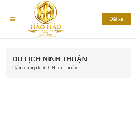
Nhảy
Phân
Main
tới
trang
nội
bài
Menu
Đặt xe
dung
đăng
DU LỊCH NINH THUẬN
Cẩm nang du lịch Ninh Thuận
Cẩm
Nang