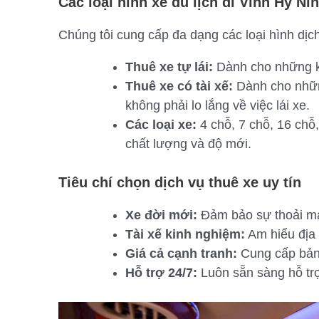
Các loại hình xe du lịch đi Vĩnh Hy Ni
Chúng tôi cung cấp đa dạng các loại hình dị
Thuê xe tự lái:
Dành cho những k
Thuê xe có tài xế:
Dành cho nhữn
không phải lo lắng về việc lái xe.
Các loại xe:
4 chỗ, 7 chỗ, 16 chỗ
chất lượng và độ mới.
Tiêu chí chọn dịch vụ thuê xe uy tín
Xe đời mới:
Đảm bảo sự thoải mái
Tài xế kinh nghiệm:
Am hiểu địa 
Giá cả cạnh tranh:
Cung cấp bảng
Hỗ trợ 24/7:
Luôn sẵn sàng hỗ trợ