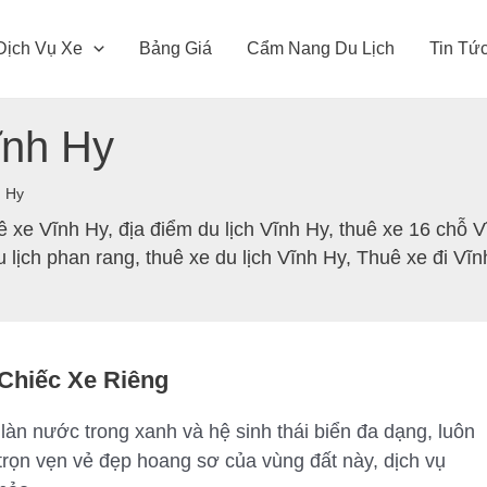
Dịch Vụ Xe
Bảng Giá
Cẩm Nang Du Lịch
Tin Tứ
ĩnh Hy
h Hy
uê xe Vĩnh Hy
,
địa điểm du lịch Vĩnh Hy
,
thuê xe 16 chỗ V
u lịch phan rang
,
thuê xe du lịch Vĩnh Hy
,
Thuê xe đi Vĩn
Chiếc Xe Riêng
, làn nước trong xanh và hệ sinh thái biển đa dạng, luôn
rọn vẹn vẻ đẹp hoang sơ của vùng đất này, dịch vụ