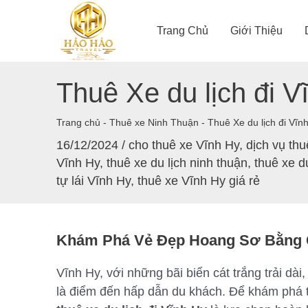
Nhảy
tới
Trang Chủ
Giới Thiệu
nội
dung
Thuê Xe du lịch đi V
Trang chủ
-
Thuê xe Ninh Thuận
-
Thuê Xe du lịch đi Vĩn
16/12/2024
/
cho thuê xe Vĩnh Hy
,
dịch vụ th
Vĩnh Hy
,
thuê xe du lịch ninh thuận
,
thuê xe d
tự lái Vĩnh Hy
,
thuê xe Vĩnh Hy giá rẻ
Khám Phá Vẻ Đẹp Hoang Sơ Bằng 
Vĩnh Hy, với những bãi biển cát trắng trải dài
là điểm đến hấp dẫn du khách. Để khám phá t