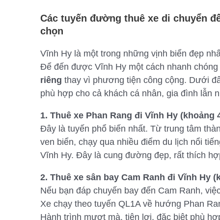
Các tuyến đường thuê xe di chuyển đế
chọn
Vĩnh Hy là một trong những vịnh biển đẹp nhất
Để đến được Vĩnh Hy một cách nhanh chóng v
riêng
thay vì phương tiện công cộng. Dưới đâ
phù hợp cho cả khách cá nhân, gia đình lẫn n
1. Thuê xe Phan Rang đi Vĩnh Hy (khoảng 4
Đây là tuyến phổ biến nhất. Từ trung tâm t
ven biển, chạy qua nhiều điểm du lịch nổi ti
Vĩnh Hy. Đây là cung đường đẹp, rất thích h
2. Thuê xe sân bay Cam Ranh đi Vĩnh Hy (
Nếu bạn đáp chuyến bay đến Cam Ranh, việc th
Xe chạy theo tuyến QL1A về hướng Phan Rang
Hành trình mượt mà, tiện lợi, đặc biệt phù hợ