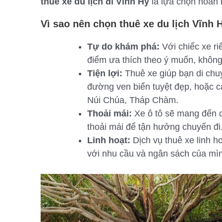
thuê xe du lịch đi Vĩnh Hy
là lựa chọn hoàn 
Vì sao nên chọn thuê xe du lịch Vĩnh 
Tự do khám phá:
Với chiếc xe ri
điểm ưa thích theo ý muốn, không 
Tiện lợi:
Thuê xe giúp bạn di chu
đường ven biển tuyệt đẹp, hoặc 
Núi Chúa, Tháp Chàm.
Thoải mái:
Xe ô tô sẽ mang đến c
thoải mái để tận hưởng chuyến đi
Linh hoạt:
Dịch vụ thuê xe linh ho
với nhu cầu và ngân sách của mì