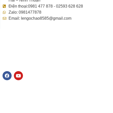
Hải – Ninh Thuận
Điện thoại:0981 477 878 - 02593 628 628
Zalo: 0981477878
Email: lengochao8585@gmail.com
F
Y
a
o
c
u
e
t
b
u
o
b
o
e
k