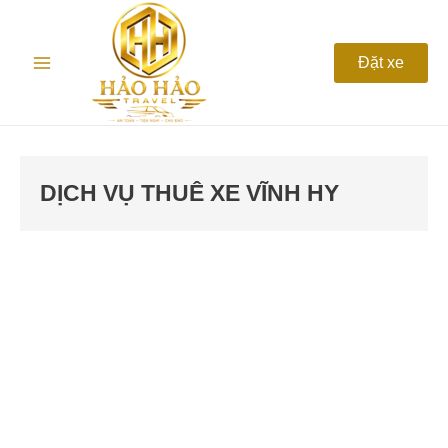
Nhảy
Main
tới
nội
Menu
Đặt xe
dung
DỊCH VỤ THUÊ XE VĨNH HY
Thuê
xe
du