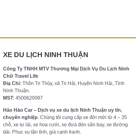
thoải
Thuận tiện nghi, thoải mái
mái
Bạn đang tìm kiếm dịch vụ cho thuê xe du lịch Vĩnh Hy
chất lượng cao để khám phá vẻ đẹp hoang sơ của Ninh
Chi tiết »
XE DU LỊCH NINH THUẬN
Công Ty TNHH MTV Thương Mại Dịch Vụ Du Lịch Ninh
Chữ Travel Life
Điạ Chỉ:
Thôn Tri Thủy, xã Tri Hải, Huyện Ninh Hải, Tỉnh
Ninh Thuận.
MST:
4500620087
Hảo Hảo Car – Dịch vụ xe du lịch Ninh Thuận uy tín,
chuyên nghiệp
. Chúng tôi cung cấp xe đời mới từ 4 – 35
chỗ, xe tự lái, xe hoa cưới, xe đưa đón sân bay, xe đường
dài. Phục vụ tận tình, giá cạnh tranh.