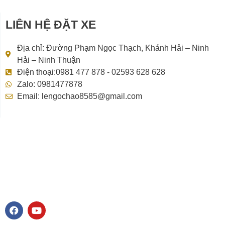
LIÊN HỆ ĐẶT XE
Địa chỉ: Đường Phạm Ngọc Thạch, Khánh Hải – Ninh
Hải – Ninh Thuận
Điện thoại:0981 477 878 - 02593 628 628
Zalo: 0981477878
Email: lengochao8585@gmail.com
F
Y
a
o
c
u