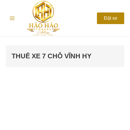
Nhảy
Main
tới
nội
Menu
Đặt xe
dung
THUÊ XE 7 CHỖ VĨNH HY
Thuê
xe
du