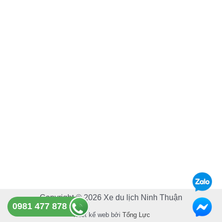
e
t
b
u
o
b
o
e
k
Copyright © 2026 Xe du lịch Ninh Thuận
0981 477 878
Thiết kế web bởi
Tổng Lực