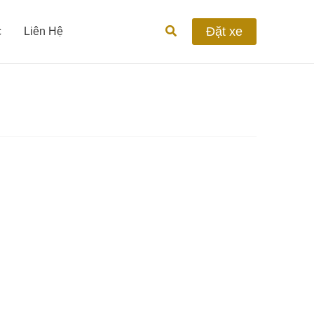
Tìm
Đặt xe
c
Liên Hệ
kiếm
Thuê
Xe
Limousine
Phan