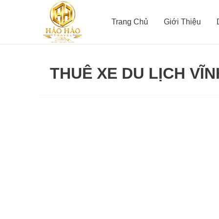
Nhảy
Phân
tới
trang
Trang Chủ
Giới Thiệu
nội
bài
dung
đăng
THUÊ XE DU LỊCH VĨN
Thuê
xe
4
chỗ