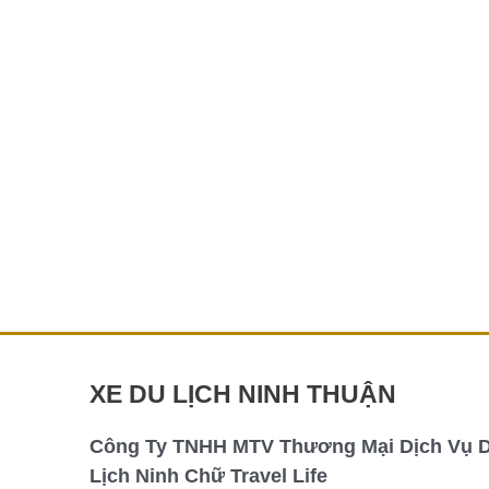
Thuê xe Phan Rang đi sân bay Tân Sơn
Nhất
Bạn đang cần di chuyển từ Phan Rang đến
sân bay Tân Sơn Nhất một cách an toàn,
thoải mái và đúng giờ? Hãy để
Chi tiết »
XE DU LỊCH NINH THUẬN
Công Ty TNHH MTV Thương Mại Dịch Vụ 
Lịch Ninh Chữ Travel Life