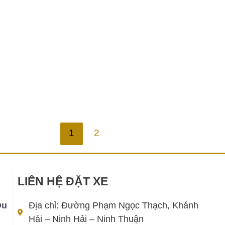
DỊCH VỤ THUÊ XE DU LỊCH NINH CHỮ
Dịch vụ thuê xe du lịch Ninh Chữ chuyên
nghiệp, xe đời mới, tài xế thân thiện, giá tốt –
Hảo Hảo Car uy tín hàng đầu Ninh Thuận.
Chi tiết »
1
2
LIÊN HỆ ĐẶT XE
Du
Địa chỉ: Đường Phạm Ngọc Thạch, Khánh
Hải – Ninh Hải – Ninh Thuận