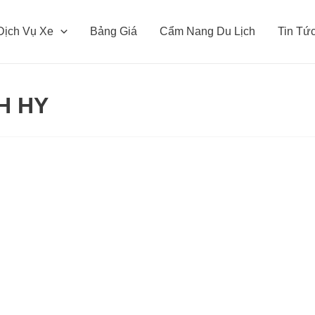
Dịch Vụ Xe
Bảng Giá
Cẩm Nang Du Lịch
Tin Tứ
H HY
Thuê
Xe
Du
Lịch