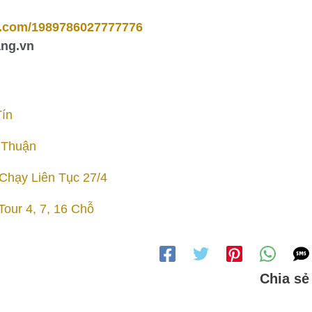
k.com/1989786027777776
ang.vn
 Tín
 Thuận
Chạy Liên Tục 27/4
our 4, 7, 16 Chỗ
Chia sẻ