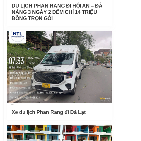
DU LỊCH PHAN RANG ĐI HỘI AN – ĐÀ
NẴNG 3 NGÀY 2 ĐÊM CHỈ 14 TRIỆU
ĐỒNG TRỌN GÓI
Xe du lịch Phan Rang đi Đà Lạt