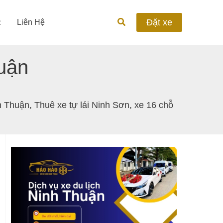
Tìm
Đặt xe
c
Liên Hệ
kiếm
uận
h Thuận
,
Thuê xe tự lái Ninh Sơn
,
xe 16 chỗ