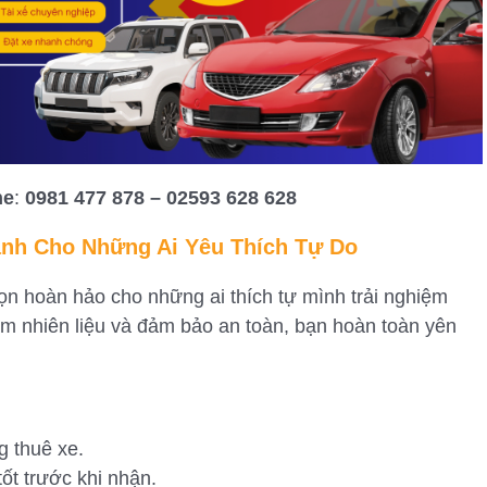
ne
:
0981 477 878 – 02593 628 628
ành Cho Những Ai Yêu Thích Tự Do
ọn hoàn hảo cho những ai thích tự mình trải nghiệm
iệm nhiên liệu và đảm bảo an toàn, bạn hoàn toàn yên
g thuê xe.
t trước khi nhận.