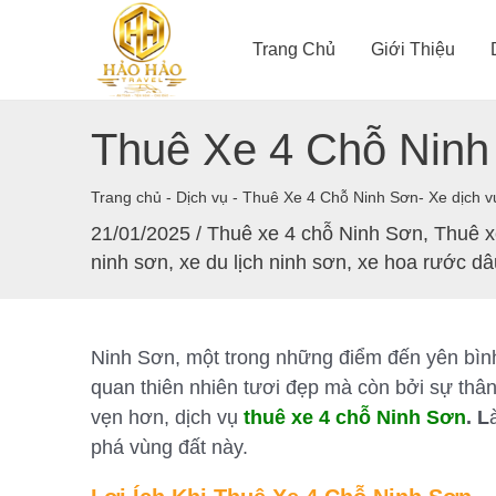
Nhảy
tới
Trang Chủ
Giới Thiệu
nội
dung
Thuê Xe 4 Chỗ Ninh
Trang chủ
-
Dịch vụ
-
Thuê Xe 4 Chỗ Ninh Sơn- Xe dịch v
21/01/2025
/
Thuê xe 4 chỗ Ninh Sơn
,
Thuê x
ninh sơn
,
xe du lịch ninh sơn
,
xe hoa rước dâ
Ninh Sơn, một trong những điểm đến yên bìn
quan thiên nhiên tươi đẹp mà còn bởi sự thân
vẹn hơn, dịch vụ
thuê xe 4 chỗ Ninh Sơn
. L
phá vùng đất này.