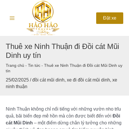
Nhảy
Main
tới
nội
Menu
Đặt xe
dung
Thuê xe Ninh Thuận đi Đồi cát Mũi
Dinh uy tín
Trang chủ
-
Tin tức
-
Thuê xe Ninh Thuận đi Đồi cát Mũi Dinh uy
tín
25/02/2025
/
đồi cát mũi dinh
,
xe đi đồi cát mũi dinh
,
xe
ninh thuận
Ninh Thuận không chỉ nổi tiếng với những vườn nho trĩu
quả, bãi biển đẹp mê hồn mà còn được biết đến với
Đồi
cát Mũi Dinh
– một điểm dừng chân lý tưởng cho những