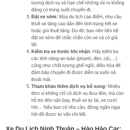
lượng dịch vụ và hạn chế những rủi ro không
đáng có trong suốt chuyến đi.
Đặt xe sớm:
Mùa du lịch cao điểm, nhu cầu
thuê xe tăng cao dẫn đến tình trạng hết xe
hoặc giá thuê tăng. Do đó, bạn nên liên hệ
đặt xe sớm để chắc chắn còn xe và có giá
tốt.
Kiểm tra xe trước khi nhận:
Hãy kiểm tra
các tính năng an toàn (phanh, đèn, còi,…)
cũng như chất lượng ghế ngồi, điều hòa để
đảm bảo chuyến đi được diễn ra suôn sẻ,
thoải mái.
Tham khảo thêm dịch vụ bổ sung:
Nhiều
đơn vị không chỉ có dịch vụ đưa đón, mà còn
hỗ trợ đón sân bay, thuê xe tự lái, xe cưới
hỏi… Nếu bạn có nhu cầu, đừng ngần ngại
hỏi để được tư vấn chi tiết.
Xe Du Lịch Ninh Thuận – Hảo Hảo Car
: