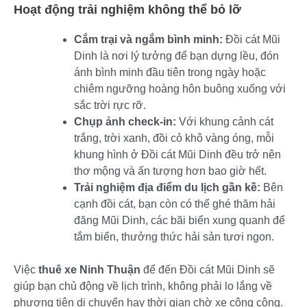
Hoạt động trải nghiệm không thể bỏ lỡ
Cắm trại và ngắm bình minh:
Đồi cát Mũi
Dinh là nơi lý tưởng để bạn dựng lều, đón
ánh bình minh đầu tiên trong ngày hoặc
chiêm ngưỡng hoàng hôn buông xuống với
sắc trời rực rỡ.
Chụp ảnh check-in:
Với khung cảnh cát
trắng, trời xanh, đồi cỏ khô vàng óng, mỗi
khung hình ở Đồi cát Mũi Dinh đều trở nên
thơ mộng và ấn tượng hơn bao giờ hết.
Trải nghiệm địa điểm du lịch gần kề:
Bên
cạnh đồi cát, bạn còn có thể ghé thăm hải
đăng Mũi Dinh, các bãi biển xung quanh để
tắm biển, thưởng thức hải sản tươi ngon.
Việc
thuê xe Ninh Thuận
để đến Đồi cát Mũi Dinh sẽ
giúp bạn chủ động về lịch trình, không phải lo lắng về
phương tiện di chuyển hay thời gian chờ xe công cộng.