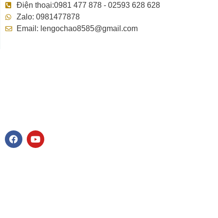
Điện thoại:0981 477 878 - 02593 628 628
Zalo: 0981477878
Email: lengochao8585@gmail.com
F
Y
a
o
c
u
e
t
b
u
o
b
o
e
k