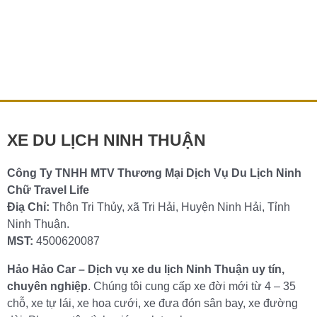
Tiện Lợi
Thuê xe 4 chỗ Ninh Thuận ngay. Khi đặt chân đến Ninh
Thuận, việc di chuyển thuận tiện là một yếu tố quan trọng
để
Chi tiết »
XE DU LỊCH NINH THUẬN
Công Ty TNHH MTV Thương Mại Dịch Vụ Du Lịch Ninh
Chữ Travel Life
Điạ Chỉ:
Thôn Tri Thủy, xã Tri Hải, Huyện Ninh Hải, Tỉnh
Ninh Thuận.
MST:
4500620087
Hảo Hảo Car – Dịch vụ xe du lịch Ninh Thuận uy tín,
chuyên nghiệp
. Chúng tôi cung cấp xe đời mới từ 4 – 35
chỗ, xe tự lái, xe hoa cưới, xe đưa đón sân bay, xe đường