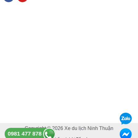
c
u
e
t
b
u
o
b
o
e
k
Copyright © 2026 Xe du lịch Ninh Thuận
0981 477 878