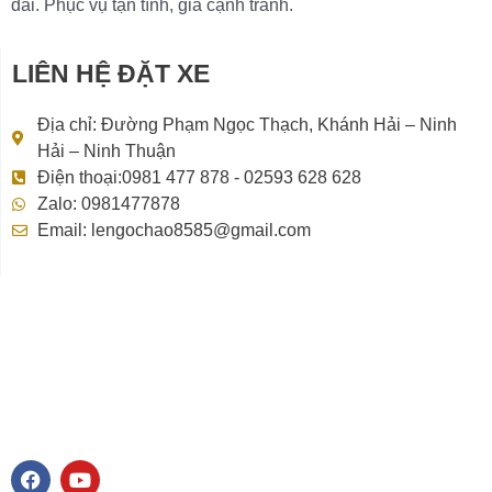
dài. Phục vụ tận tình, giá cạnh tranh.
LIÊN HỆ ĐẶT XE
Địa chỉ: Đường Phạm Ngọc Thạch, Khánh Hải – Ninh
Hải – Ninh Thuận
Điện thoại:0981 477 878 - 02593 628 628
Zalo: 0981477878
Email: lengochao8585@gmail.com
F
Y
a
o