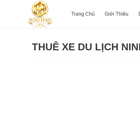
Nhảy
tới
Trang Chủ
Giới Thiệu
nội
dung
THUÊ XE DU LỊCH NI
Thuê
Xe
4
Chỗ