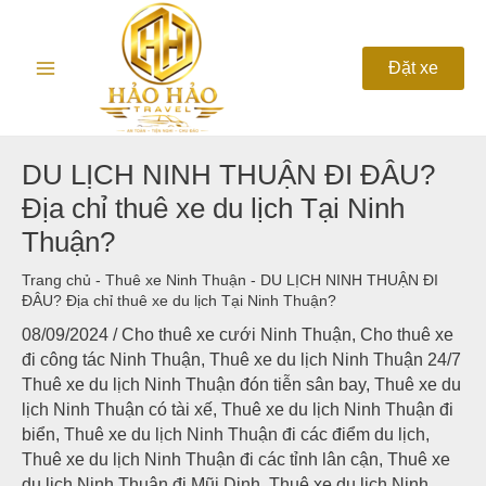
Nhảy
Main
tới
nội
Menu
Đặt xe
dung
DU LỊCH NINH THUẬN ĐI ĐÂU?
Địa chỉ thuê xe du lịch Tại Ninh
Thuận?
Trang chủ
-
Thuê xe Ninh Thuận
-
DU LỊCH NINH THUẬN ĐI
ĐÂU? Địa chỉ thuê xe du lịch Tại Ninh Thuận?
08/09/2024
/
Cho thuê xe cưới Ninh Thuận
,
Cho thuê xe
đi công tác Ninh Thuận
,
Thuê xe du lịch Ninh Thuận 24/7
Thuê xe du lịch Ninh Thuận đón tiễn sân bay
,
Thuê xe du
lịch Ninh Thuận có tài xế
,
Thuê xe du lịch Ninh Thuận đi
biển
,
Thuê xe du lịch Ninh Thuận đi các điểm du lịch
,
Thuê xe du lịch Ninh Thuận đi các tỉnh lân cận
,
Thuê xe
du lịch Ninh Thuận đi Mũi Dinh
,
Thuê xe du lịch Ninh