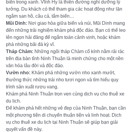
biển trong xanh. Vĩnh Hy là thiên đường nghỉ dưỡng lý
tưởng. Du khách có thể tham gia các hoạt động như lặn
ngắm san hô, câu cá, tắm biển…
Mũi Dinh:
Nơi giao hòa giữa biển và núi, Mũi Dinh mang
đến những trải nghiệm khám phá độc đáo. Bạn có thể leo
lên ngọn hải đăng để ngắm toàn cảnh vịnh, hoặc khám
phá những bãi đá kỳ vĩ.
Tháp Chàm:
Những ngôi tháp Chàm cổ kính nằm rải rác
trên địa bàn tỉnh Ninh Thuận là minh chứng cho một nền
văn hóa lâu đời và độc đáo.
Vườn nho:
Khám phá những vườn nho xanh mướt,
thưởng thức những trái nho tươi ngon và tìm hiểu quy
trình sản xuất rượu vang.
Khám phá Ninh Thuận trọn vẹn cùng dịch vụ cho thuê xe
du lịch.
Để khám phá hết những vẻ đẹp của Ninh Thuận, bạn cần
một phương tiện di chuyển thuận tiện và linh hoạt. Dịch
vụ cho thuê xe du lịch tại Ninh Thuận sẽ giúp bạn giải
quyết vấn đề này.