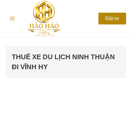
Nhảy
Main
tới
nội
Menu
Đặt xe
dung
THUÊ XE DU LỊCH NINH THUẬN
ĐI VĨNH HY
DU
LỊCH