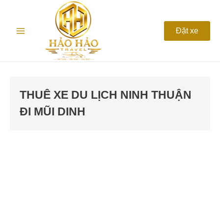
Nhảy
Main
tới
nội
Menu
Đặt xe
dung
THUÊ XE DU LỊCH NINH THUẬN
ĐI MŨI DINH
DU
LỊCH