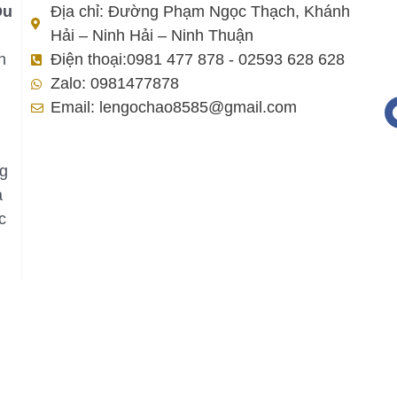
Du
Địa chỉ: Đường Phạm Ngọc Thạch, Khánh
Hải – Ninh Hải – Ninh Thuận
h
Điện thoại:0981 477 878 - 02593 628 628
Zalo: 0981477878
Email: lengochao8585@gmail.com
ng
a
c