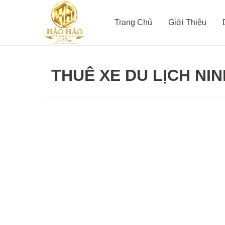
Nhảy
tới
Trang Chủ
Giới Thiệu
nội
dung
THUÊ XE DU LỊCH NI
DU
LỊCH
NINH
THUẬN