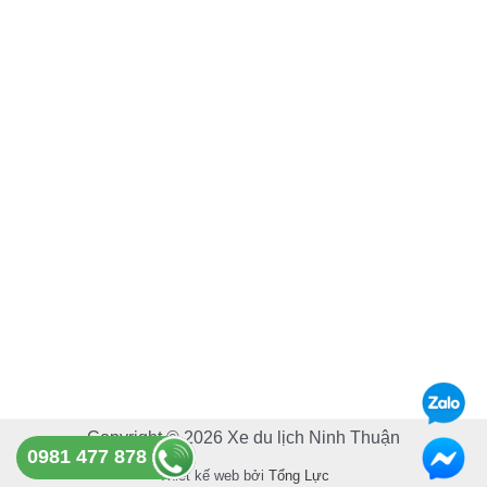
c
u
e
t
b
u
o
b
o
e
k
Copyright © 2026 Xe du lịch Ninh Thuận
0981 477 878
Thiết kế web bởi
Tổng Lực