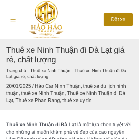
Nhảy
Main
tới
nội
Menu
Đặt xe
dung
Thuê xe Ninh Thuận đi Đà Lạt giá
rẻ, chất lượng
Trang chủ
-
Thuê xe Ninh Thuận
-
Thuê xe Ninh Thuận đi Đà
Lạt giá rẻ, chất lượng
20/01/2025
/
Hảo Car Ninh Thuận
,
thuê xe du lịch ninh
thuận
,
thuê xe Ninh Thuận
,
Thuê xe Ninh Thuận đi Đà
Lạt
,
Thuê xe Phan Rang
,
thuê xe uy tín
Thuê xe Ninh Thuận đi Đà Lạt
là một lựa chọn tuyệt vời
cho những ai muốn khám phá vẻ đẹp của cao nguyên