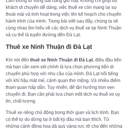
Lâm Đồng từ vùng đất nắng gió này. Không chỉ giúp du
khách di chuyển dễ dàng, việc thuê xe còn mang lại sự
thoải mái và linh hoạt trong việc lên kế hoạch cho chuyến
hành trình của mình. Trong bài viết sau đây, chúng ta sẽ
cùng nhau tìm hiểu về các dịch vụ thuê xe tại Ninh Thuận
và cụ thể là tuyến đường đến Đà Lạt.
Thuê xe Ninh Thuận đi Đà Lạt
Khi nói đến
thuê xe Ninh Thuận đi Đà Lạt
, điều đầu tiên
mà bạn cần xem xét chính là lựa chọn phương tiện di
chuyển phù hợp với nhu cầu của mình. Đà Lạt nổi tiếng
với khí hậu mát mẻ, cảnh quan thơ mộng. Và nhiều điểm
tham quan hấp dẫn. Tuy nhiên, để tận hưởng trọn vẹn
chuyến đi. Bạn cần phải lựa chọn một dịch vụ thuê xe uy
tín, chất lượng.
Thuê xe riêng chủ động trong thời gian và lịch trình. Bạn
có thể tự do dừng lại ở bất kỳ đâu mà bạn thích. Từ
những cánh đồng hoa dã quỳ vàng rực rỡ cho đến những