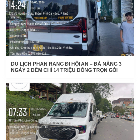
DU LỊCH PHAN RANG ĐI HỘI AN – ĐÀ NẴNG 3
NGÀY 2 ĐÊM CHỈ 14 TRIỆU ĐỒNG TRỌN GÓI