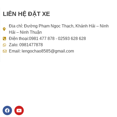
LIÊN HỆ ĐẶT XE
Địa chỉ: Đường Phạm Ngọc Thạch, Khánh Hải – Ninh
Hải – Ninh Thuận
Điện thoại:0981 477 878 - 02593 628 628
Zalo: 0981477878
Email: lengochao8585@gmail.com
F
Y
a
o