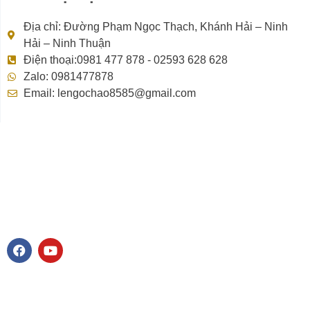
Địa chỉ: Đường Phạm Ngọc Thạch, Khánh Hải – Ninh
Hải – Ninh Thuận
Điện thoại:0981 477 878 - 02593 628 628
Zalo: 0981477878
Email: lengochao8585@gmail.com
F
Y
a
o
c
u
e
t
b
u
o
b