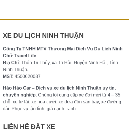
cho những ai muốn khám phá vẻ đẹp của cao nguyên
Lâm Đồng […]
Chi tiết »
XE DU LỊCH NINH THUẬN
Công Ty TNHH MTV Thương Mại Dịch Vụ Du Lịch Ninh
Chữ Travel Life
Điạ Chỉ:
Thôn Tri Thủy, xã Tri Hải, Huyện Ninh Hải, Tỉnh
Ninh Thuận.
MST:
4500620087
Hảo Hảo Car – Dịch vụ xe du lịch Ninh Thuận uy tín,
chuyên nghiệp
. Chúng tôi cung cấp xe đời mới từ 4 – 35
chỗ, xe tự lái, xe hoa cưới, xe đưa đón sân bay, xe đường
dài. Phục vụ tận tình, giá cạnh tranh.
LIÊN HỆ ĐẶT XE