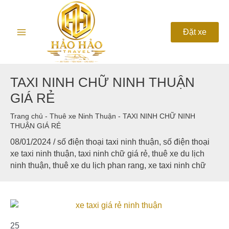
Nhảy
Main
tới
nội
Menu
Đặt xe
dung
TAXI NINH CHỮ NINH THUẬN
GIÁ RẺ
Trang chủ
-
Thuê xe Ninh Thuận
-
TAXI NINH CHỮ NINH
THUẬN GIÁ RẺ
08/01/2024
/
số điện thoại taxi ninh thuận
,
số điện thoại
xe taxi ninh thuận
,
taxi ninh chữ giá rẻ
,
thuê xe du lịch
ninh thuận
,
thuê xe du lịch phan rang
,
xe taxi ninh chữ
25