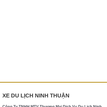
XE DU LỊCH NINH THUẬN
Công Ty TNHH MTV Thương Mại Dịch Vụ Du Lịch Ninh