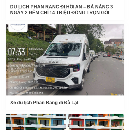
DU LỊCH PHAN RANG ĐI HỘI AN – ĐÀ NẴNG 3
NGÀY 2 ĐÊM CHỈ 14 TRIỆU ĐỒNG TRỌN GÓI
Xe du lịch Phan Rang đi Đà Lạt