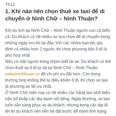
Th12
1. Khi nào nên chọn thuê xe taxi để di
chuyển ở Ninh Chữ – Ninh Thuận?
Khi du lịch tại Ninh Chữ – Ninh Thuận người con cả biển
cả. Du khách có rất nhiều sự lựa chọn để di chuyển trong
những ngày lưu trú tại đây. Với các nhóm bạn bè, gia
đình có nhiều hơn 2 người, thì chọn phương tiện ô tô là
phù hợp nhất.
Nếu có một người trong nhóm biết lái xe. Du khách có thể
chọn thuê xe ô tô tự lái tại Ninh Chữ – Ninh Thuận
xetaxininhthuan.vn
để chi phí ưu đãi hơn. Còn trong
trường hợp không thể tự điều khiển ô tô, thì chọn xe taxi
là phương án tối ưu nhất.
Ở Ninh Chữ hiện nay có rất nhiều các hãng taxi phổ biến.
hân bố khắp các địa danh nổi tiếng. Ngày thường, xe taxi
luôn sẵn sàng phục vụ du khách, nhưng trong các dịp lễ
tết thì du khách nên liên hệ đặt trước để tránh tình trạng