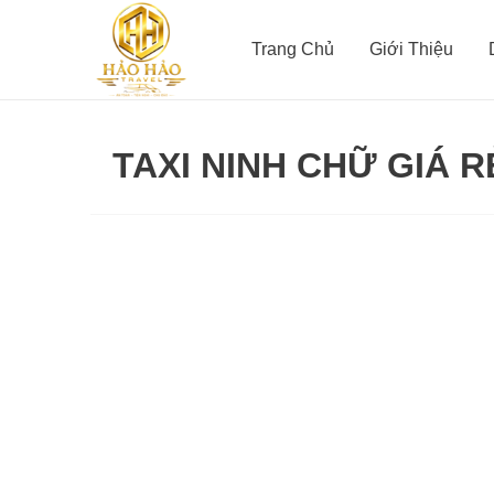
Nhảy
tới
Trang Chủ
Giới Thiệu
nội
dung
TAXI NINH CHỮ GIÁ R
TAXI
NINH
CHỮ
NINH