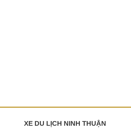
THUẬN
GIÁ
RẺ
TAXI NINH CHỮ NINH THUẬN GIÁ RẺ
25 Th12 1. Khi nào nên chọn thuê xe taxi để
di chuyển ở Ninh Chữ – Ninh Thuận? Khi du
lịch tại Ninh Chữ […]
Chi tiết »
XE DU LỊCH NINH THUẬN