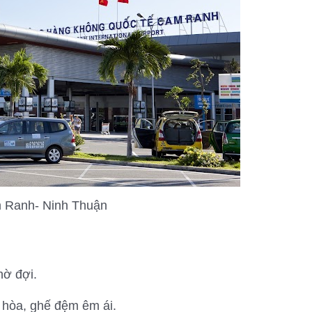
 Ranh- Ninh Thuận
hờ đợi.
u hòa, ghế đệm êm ái.