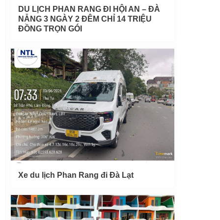
DU LỊCH PHAN RANG ĐI HỘI AN – ĐÀ
NẴNG 3 NGÀY 2 ĐÊM CHỈ 14 TRIỆU
ĐỒNG TRỌN GÓI
Xe du lịch Phan Rang đi Đà Lạt