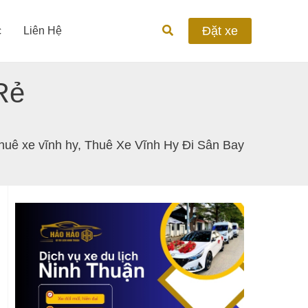
Tìm
Đặt xe
c
Liên Hệ
kiếm
Rẻ
thuê xe vĩnh hy
,
Thuê Xe Vĩnh Hy Đi Sân Bay