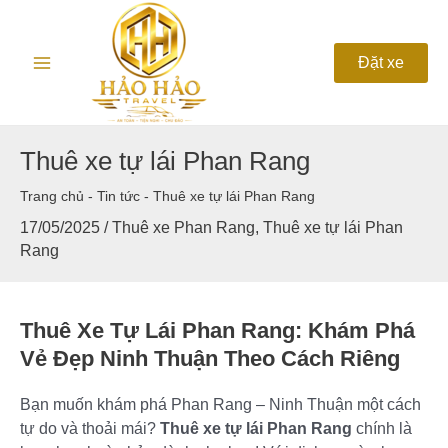
Nhảy
Main
tới
nội
Menu
Đặt xe
dung
Thuê xe tự lái Phan Rang
Trang chủ
-
Tin tức
-
Thuê xe tự lái Phan Rang
17/05/2025
/
Thuê xe Phan Rang
,
Thuê xe tự lái Phan
Rang
Thuê Xe Tự Lái Phan Rang: Khám Phá
Vẻ Đẹp Ninh Thuận Theo Cách Riêng
Bạn muốn khám phá Phan Rang – Ninh Thuận một cách
tự do và thoải mái?
Thuê xe tự lái Phan Rang
chính là