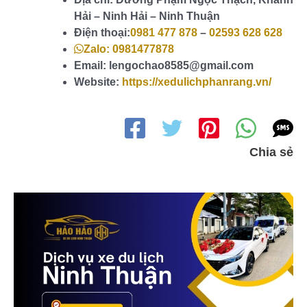
Hải – Ninh Hải – Ninh Thuận
Điện thoại:
0981 477 878
–
02593 628 628
Zalo: 0981477878
Email: lengochao8585@gmail.com
Website:
https://xedulichphanrang.vn/
Chia sẻ