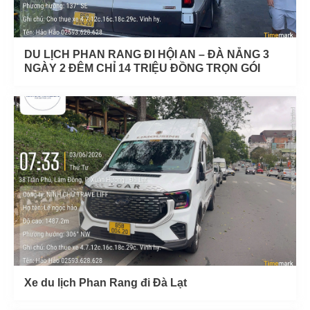
DU LỊCH PHAN RANG ĐI HỘI AN – ĐÀ NẴNG 3
NGÀY 2 ĐÊM CHỈ 14 TRIỆU ĐỒNG TRỌN GÓI
Xe du lịch Phan Rang đi Đà Lạt