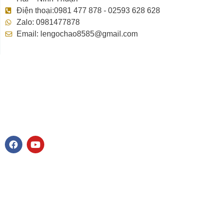
Điện thoại:0981 477 878 - 02593 628 628
Zalo: 0981477878
Email: lengochao8585@gmail.com
F
Y
a
o
c
u
e
t
b
u
o
b
o
e
k