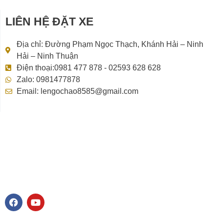
LIÊN HỆ ĐẶT XE
Địa chỉ: Đường Phạm Ngọc Thạch, Khánh Hải – Ninh
Hải – Ninh Thuận
Điện thoại:0981 477 878 - 02593 628 628
Zalo: 0981477878
Email: lengochao8585@gmail.com
F
Y
a
o
c
u