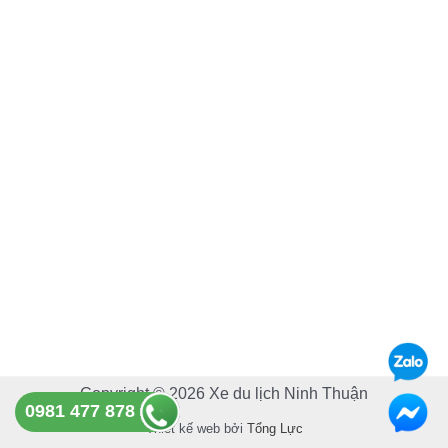
e
t
b
u
o
b
o
e
k
Copyright © 2026 Xe du lịch Ninh Thuận
0981 477 878
Thiết kế web bởi
Tổng Lực