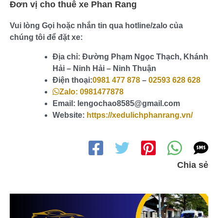
Đơn vị cho thuê xe Phan Rang
Vui lòng Gọi hoặc nhắn tin qua hotline/zalo của
chúng tôi để đặt xe:
Địa chỉ: Đường Phạm Ngọc Thạch, Khánh
Hải – Ninh Hải – Ninh Thuận
Điện thoại:
0981 477 878
–
02593 628 628
Zalo: 0981477878
Email: lengochao8585@gmail.com
Website:
https://xedulichphanrang.vn/
Chia sẻ