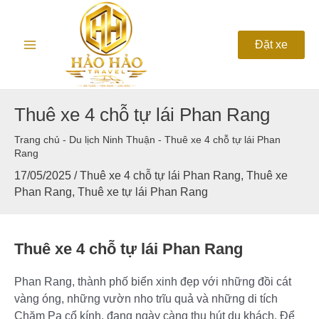
Nhảy
Main
tới
nội
Menu
Đặt xe
dung
Thuê xe 4 chỗ tự lái Phan Rang
Trang chủ
-
Du lịch Ninh Thuận
-
Thuê xe 4 chỗ tự lái Phan
Rang
17/05/2025
/
Thuê xe 4 chỗ tự lái Phan Rang
,
Thuê xe
Phan Rang
,
Thuê xe tự lái Phan Rang
Thuê xe 4 chỗ tự lái Phan Rang
Phan Rang, thành phố biển xinh đẹp với những đồi cát
vàng óng, những vườn nho trĩu quả và những di tích
Chăm Pa cổ kính, đang ngày càng thu hút du khách. Để