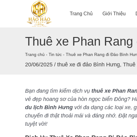
Nhảy
tới
Trang Chủ
Giới Thiệu
nội
dung
Thuê xe Phan Rang 
Trang chủ
-
Tin tức
-
Thuê xe Phan Rang đi Đảo Bình Hư
20/06/2025
/
thuê xe đi đảo Bình Hưng
,
Thuê
Bạn đang tìm kiếm dịch vụ
thuê xe Phan Ra
vẻ đẹp hoang sơ của hòn ngọc biển Đông? Hãy
du lịch Bình Hưng
với đa dạng các loại xe,
chuyến đi thật thoải mái và đáng nhớ. Đặt ng
tuyệt vời!