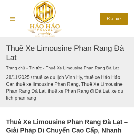
Nhảy
Main
tới
nội
Menu
Đặt xe
dung
Thuê Xe Limousine Phan Rang Đà
Lạt
Trang chủ
-
Tin tức
-
Thuê Xe Limousine Phan Rang Đà Lạt
28/11/2025
/
thuê xe du lịch Vĩnh Hy
,
thuê xe Hảo Hảo
Car
,
thuê xe limousine Phan Rang
,
Thuê Xe Limousine
Phan Rang Đà Lạt
,
thuê xe Phan Rang đi Đà Lạt
,
xe du
lịch phan rang
Thuê Xe Limousine Phan Rang Đà Lạt –
Giải Pháp Di Chuyển Cao Cấp, Nhanh