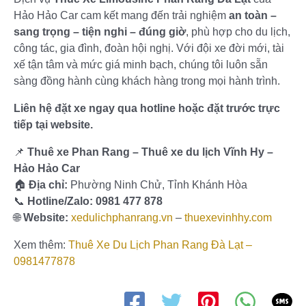
Hảo Hảo Car cam kết mang đến trải nghiệm
an toàn –
sang trọng – tiện nghi – đúng giờ
, phù hợp cho du lịch,
công tác, gia đình, đoàn hội nghị. Với đội xe đời mới, tài
xế tận tâm và mức giá minh bạch, chúng tôi luôn sẵn
sàng đồng hành cùng khách hàng trong mọi hành trình.
Liên hệ đặt xe ngay qua hotline hoặc đặt trước trực
tiếp tại website.
📌
Thuê xe Phan Rang – Thuê xe du lịch Vĩnh Hy –
Hảo Hảo Car
🏠
Địa chỉ:
Phường Ninh Chử, Tỉnh Khánh Hòa
📞
Hotline/Zalo:
0981 477 878
🌐
Website:
xedulichphanrang.vn
–
thuexevinhhy.com
Xem thêm:
Thuê Xe Du Lịch Phan Rang Đà Lạt –
0981477878