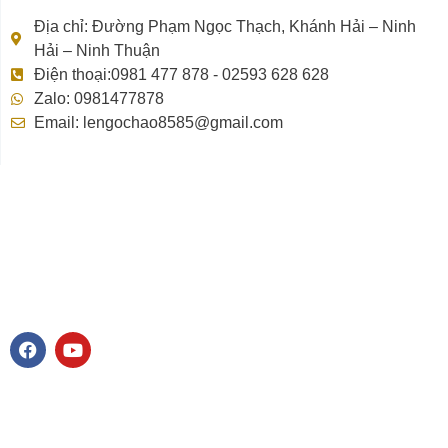
Địa chỉ: Đường Phạm Ngọc Thạch, Khánh Hải – Ninh
Hải – Ninh Thuận
Điện thoại:0981 477 878 - 02593 628 628
Zalo: 0981477878
Email: lengochao8585@gmail.com
F
Y
a
o
c
u
e
t
b
u
o
b