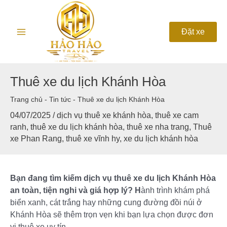
Nhảy
Main
tới
nội
Menu
Đặt xe
dung
Thuê xe du lịch Khánh Hòa
Trang chủ
-
Tin tức
-
Thuê xe du lịch Khánh Hòa
04/07/2025
/
dịch vụ thuê xe khánh hòa
,
thuê xe cam
ranh
,
thuê xe du lịch khánh hòa
,
thuê xe nha trang
,
Thuê
xe Phan Rang
,
thuê xe vĩnh hy
,
xe du lịch khánh hòa
Bạn đang tìm kiếm dịch vụ thuê xe du lịch Khánh Hòa
an toàn, tiện nghi và giá hợp lý? H
ành trình khám phá
biển xanh, cát trắng hay những cung đường đồi núi ở
Khánh Hòa sẽ thêm trọn vẹn khi bạn lựa chọn được đơn
vị thuê xe uy tín.