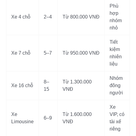
Phù
hợp
Xe 4 chỗ
2–4
Từ 800.000 VNĐ
nhóm
nhỏ
Tiết
kiệm
Xe 7 chỗ
5–7
Từ 950.000 VNĐ
nhiên
liệu
Nhóm
8–
Từ 1.300.000
Xe 16 chỗ
đông
15
VNĐ
người
Xe
Xe
Từ 1.600.000
VIP, có
6–9
Limousine
VNĐ
tài xế
riêng