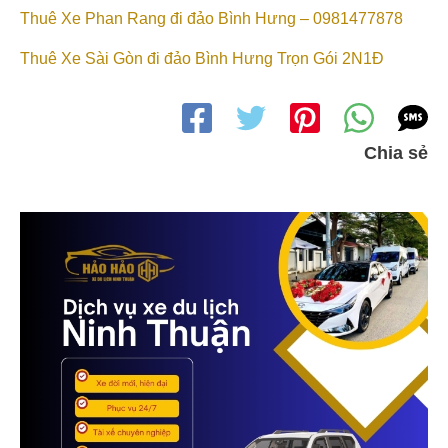
Thuê Xe Phan Rang đi đảo Bình Hưng – 0981477878
Thuê Xe Sài Gòn đi đảo Bình Hưng Trọn Gói 2N1Đ
Chia sẻ