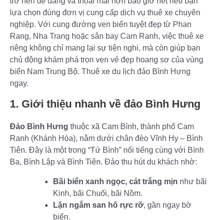
trở nên dễ dàng và thoải mái hơn bao giờ hết nếu bạn
lựa chọn đúng đơn vị cung cấp dịch vụ thuê xe chuyên
nghiệp. Với cung đường ven biển tuyệt đẹp từ Phan
Rang, Nha Trang hoặc sân bay Cam Ranh, việc thuê xe
riêng không chỉ mang lại sự tiện nghi, mà còn giúp bạn
chủ động khám phá trọn vẹn vẻ đẹp hoang sơ của vùng
biển Nam Trung Bộ. Thuê xe du lịch đảo Bình Hưng
ngay.
1. Giới thiệu nhanh về đảo Bình Hưng
Đảo Bình Hưng
thuộc xã Cam Bình, thành phố Cam
Ranh (Khánh Hòa), nằm dưới chân đèo Vĩnh Hy – Bình
Tiên. Đây là một trong “Tứ Bình” nổi tiếng cùng với Bình
Ba, Bình Lập và Bình Tiên. Đảo thu hút du khách nhờ:
Bãi biển xanh ngọc, cát trắng mịn
như bãi
Kinh, bãi Chuối, bãi Nồm.
Lặn ngắm san hô rực rỡ
, gần ngay bờ
biển.