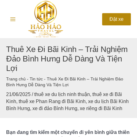
Nhảy
Main
tới
nội
Menu
Đặt xe
dung
Thuê Xe Đi Bãi Kinh – Trải Nghiệm
Đảo Bình Hưng Dễ Dàng Và Tiện
Lợi
Trang chủ
-
Tin tức
-
Thuê Xe Đi Bãi Kinh – Trải Nghiệm Đảo
Bình Hưng Dễ Dàng Và Tiện Lợi
21/06/2025
/
thuê xe du lịch ninh thuận
,
thuê xe đi Bãi
Kinh
,
thuê xe Phan Rang đi Bãi Kinh
,
xe du lịch Bãi Kinh
Bình Hưng
,
xe đi đảo Bình Hưng
,
xe riêng đi Bãi Kinh
Bạn đang tìm kiếm một chuyến đi yên bình giữa thiên