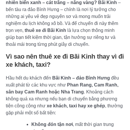
nhiên biển xanh – cát trắng – nắng vàng?
Bãi Kinh
–
bến tàu ra đảo Bình Hưng – chính là nơi lý tưởng cho
những ai yêu vẻ đẹp nguyên sơ và mong muốn trải
nghiệm du lịch không xô bồ. Và để chuyến đi này thêm
trọn vẹn,
thuê xe đi Bãi Kinh
là lựa chọn thông minh
giúp bạn tiết kiệm thời gian, tận hưởng sự riêng tư và
thoải mái trong từng phút giây di chuyển.
Vì sao nên thuê xe đi Bãi Kinh thay vì đi
xe khách, taxi?
Hầu hết du khách đến
Bãi Kinh – đảo Bình Hưng
đều
xuất phát từ các khu vực như
Phan Rang, Cam Ranh,
sân bay Cam Ranh hoặc Nha Trang
. Khoảng cách
không quá xa nhưng nếu bạn di chuyển bằng phương
tiện công cộng như
xe khách, taxi hay xe ghép
, thường
gặp phải một số bất tiện:
Không đón tận nơi
, mất thời gian trung