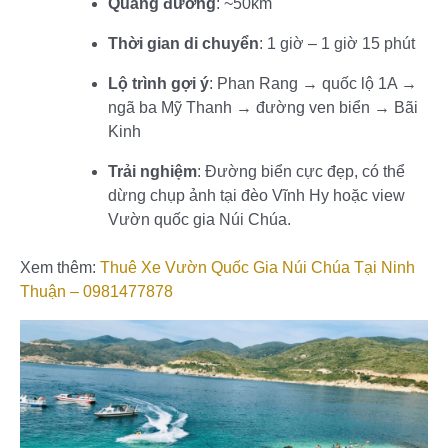
Quãng đường
: ~50km
Thời gian di chuyển
: 1 giờ – 1 giờ 15 phút
Lộ trình gợi ý
: Phan Rang → quốc lộ 1A →
ngã ba Mỹ Thanh → đường ven biển → Bãi
Kinh
Trải nghiệm
: Đường biển cực đẹp, có thể
dừng chụp ảnh tại đèo Vĩnh Hy hoặc view
Vườn quốc gia Núi Chúa.
Xem thêm:
Thuê Xe Vườn Quốc Gia Núi Chúa Tại Ninh
Thuận – 0981477878