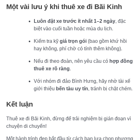
Một vài lưu ý khi thuê xe đi Bãi Kinh
Luôn đặt xe trước ít nhất 1–2 ngày
, đặc
biệt vào cuối tuần hoặc mùa du lịch.
Kiểm tra kỹ
giá trọn gói
(bao gồm khứ hồi
hay không, phí chờ có tính thêm không).
Nếu đi theo đoàn, nên yêu cầu có
hợp đồng
thuê xe rõ ràng
.
Với nhóm đi đảo Bình Hưng, hãy nhờ tài xế
giới thiệu
bến tàu uy tín
, tránh bị chặt chém.
Kết luận
Thuê xe đi Bãi Kinh, đừng để trải nghiệm bị gián đoạn vì
chuyện di chuyển!
Một hành trình đẹp bắt đầu từ cách bạn lựa chọn phương