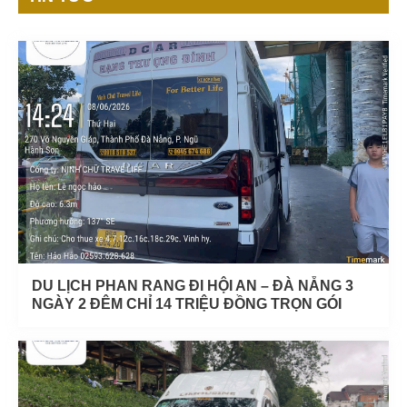
DU LỊCH PHAN RANG ĐI HỘI AN – ĐÀ NẴNG 3
NGÀY 2 ĐÊM CHỈ 14 TRIỆU ĐỒNG TRỌN GÓI