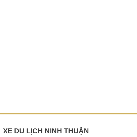
Đi
Bãi
Kinh
–
Trải
Nghiệm
Đảo
Bình
Hưng
Thuê Xe Đi Bãi Kinh – Trải Nghiệm Đảo Bình
Dễ
Hưng Dễ Dàng Và Tiện Lợi
Dàng
Và
Bạn đang tìm kiếm một chuyến đi yên bình giữa thiên
Tiện
nhiên biển xanh – cát trắng – nắng vàng? Bãi Kinh – bến
Lợi
tàu […]
Chi tiết »
XE DU LỊCH NINH THUẬN