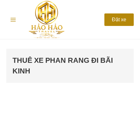
Nhảy
Main
tới
nội
Menu
Đặt xe
dung
THUÊ XE PHAN RANG ĐI BÃI
KINH
Thuê
Xe