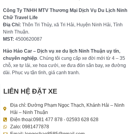
Công Ty TNHH MTV Thương Mại Dịch Vụ Du Lịch Ninh
Chữ Travel Life
Điạ Chỉ:
Thôn Tri Thủy, xã Tri Hải, Huyện Ninh Hải, Tỉnh
Ninh Thuận.
MST:
4500620087
Hảo Hảo Car – Dịch vụ xe du lịch Ninh Thuận uy tín,
chuyên nghiệp
. Chúng tôi cung cấp xe đời mới từ 4 – 35
chỗ, xe tự lái, xe hoa cưới, xe đưa đón sân bay, xe đường
dài. Phục vụ tận tình, giá cạnh tranh.
LIÊN HỆ ĐẶT XE
Địa chỉ: Đường Phạm Ngọc Thạch, Khánh Hải – Ninh
Hải – Ninh Thuận
Điện thoại:0981 477 878 - 02593 628 628
Zalo: 0981477878
Email: lengochao8585@gmail.com