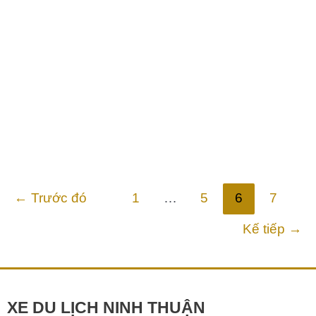
Dịch Vụ Xe Ninh Thuận Đi Các Tỉnh Lân Cận
Dịch Vụ Xe Ninh Thuận Đi Sân Bay Cam Ranh, Nha
Trang, Đà Lạt, Mũi Né, Phan Thiết, Sài Gòn, Phú Yên
Giới Thiệu Dịch
Chi tiết »
←
Trước đó
1
…
5
6
7
Kế tiếp
→
XE DU LỊCH NINH THUẬN