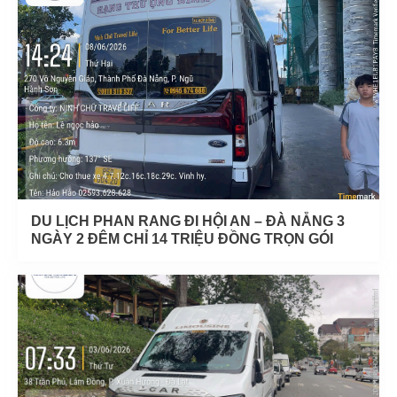
DU LỊCH PHAN RANG ĐI HỘI AN – ĐÀ NẴNG 3
NGÀY 2 ĐÊM CHỈ 14 TRIỆU ĐỒNG TRỌN GÓI