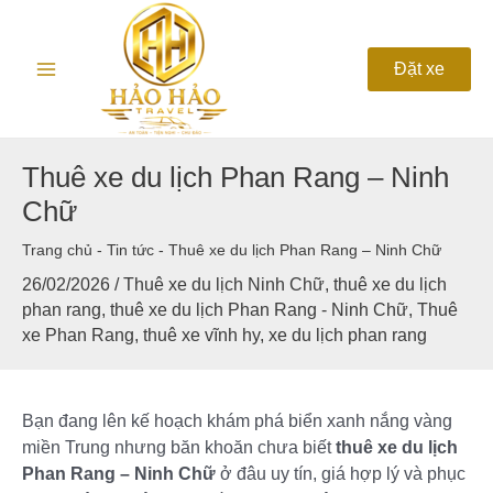
Nhảy
Main
tới
nội
Menu
Đặt xe
dung
Thuê xe du lịch Phan Rang – Ninh
Chữ
Trang chủ
-
Tin tức
-
Thuê xe du lịch Phan Rang – Ninh Chữ
26/02/2026
/
Thuê xe du lịch Ninh Chữ
,
thuê xe du lịch
phan rang
,
thuê xe du lịch Phan Rang - Ninh Chữ
,
Thuê
xe Phan Rang
,
thuê xe vĩnh hy
,
xe du lịch phan rang
Bạn đang lên kế hoạch khám phá biển xanh nắng vàng
miền Trung nhưng băn khoăn chưa biết
thuê xe du lịch
Phan Rang – Ninh Chữ
ở đâu uy tín, giá hợp lý và phục