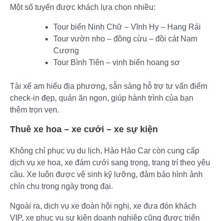
Một số tuyến được khách lựa chọn nhiều:
Tour biển Ninh Chữ – Vĩnh Hy – Hang Rái
Tour vườn nho – đồng cừu – đồi cát Nam
Cương
Tour Bình Tiên – vịnh biển hoang sơ
Tài xế am hiểu địa phương, sẵn sàng hỗ trợ tư vấn điểm
check-in đẹp, quán ăn ngon, giúp hành trình của bạn
thêm trọn vẹn.
Thuê xe hoa – xe cưới – xe sự kiện
Không chỉ phục vụ du lịch, Hảo Hảo Car còn cung cấp
dịch vụ xe hoa, xe đám cưới sang trọng, trang trí theo yêu
cầu. Xe luôn được vệ sinh kỹ lưỡng, đảm bảo hình ảnh
chỉn chu trong ngày trọng đại.
Ngoài ra, dịch vụ xe đoàn hội nghị, xe đưa đón khách
VIP, xe phục vụ sự kiện doanh nghiệp cũng được triển