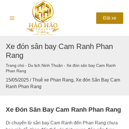
Nhảy
Main
tới
nội
Menu
Đặt xe
dung
Xe đón sân bay Cam Ranh Phan
Rang
Trang chủ
-
Du lịch Ninh Thuận
-
Xe đón sân bay Cam Ranh
Phan Rang
15/05/2025
/
Thuê xe Phan Rang
,
Xe đón Sân Bay Cam
Ranh Phan Rang
Xe Đón Sân Bay Cam Ranh Phan Rang
Di chuyển từ sân bay Cam Ranh đến Phan Rang chưa