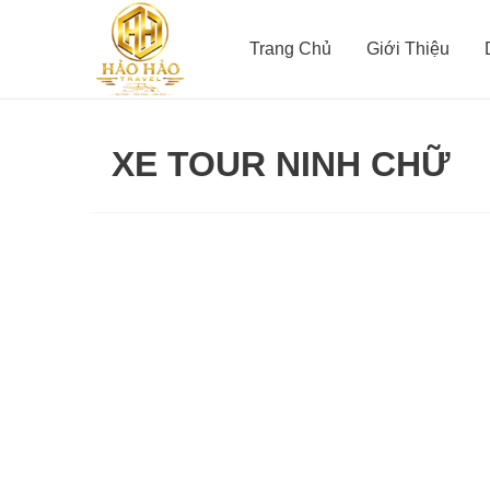
Nhảy
tới
Trang Chủ
Giới Thiệu
nội
dung
XE TOUR NINH CHỮ
Xe
Tour
Ninh
Chữ