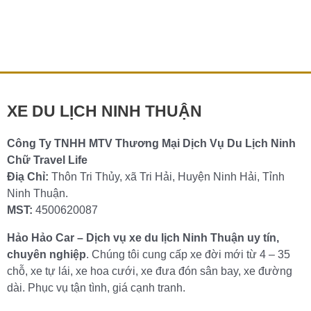
27 Th11 CHO THUÊ XE HOA – XE CƯỚI NINH THUẬN
GIÁ RẺ BẢNG GIÁ THUÊ XE HOA THUÊ XE CƯỚI TẠI
NINH THUẬN Công […]
Chi tiết »
XE DU LỊCH NINH THUẬN
Công Ty TNHH MTV Thương Mại Dịch Vụ Du Lịch Ninh
Chữ Travel Life
Điạ Chỉ:
Thôn Tri Thủy, xã Tri Hải, Huyện Ninh Hải, Tỉnh
Ninh Thuận.
MST:
4500620087
Hảo Hảo Car – Dịch vụ xe du lịch Ninh Thuận uy tín,
chuyên nghiệp
. Chúng tôi cung cấp xe đời mới từ 4 – 35
chỗ, xe tự lái, xe hoa cưới, xe đưa đón sân bay, xe đường
dài. Phục vụ tận tình, giá cạnh tranh.