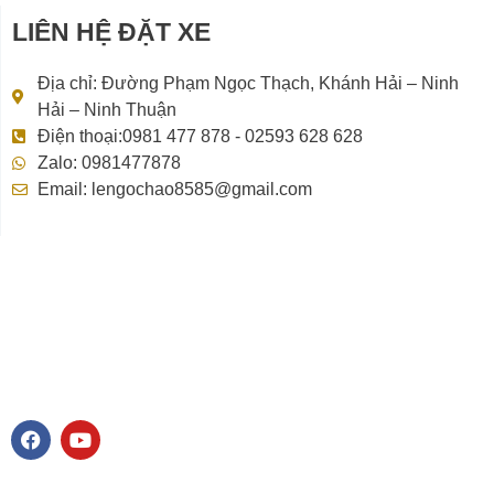
LIÊN HỆ ĐẶT XE
Địa chỉ: Đường Phạm Ngọc Thạch, Khánh Hải – Ninh
Hải – Ninh Thuận
Điện thoại:0981 477 878 - 02593 628 628
Zalo: 0981477878
Email: lengochao8585@gmail.com
F
Y
a
o
c
u
e
t