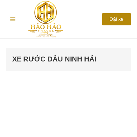
Nhảy
Main
tới
nội
Menu
Đặt xe
dung
XE RƯỚC DÂU NINH HẢI
CHO
THUÊ
XE