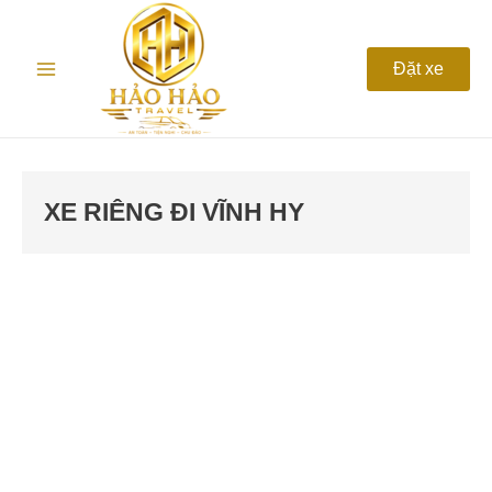
Nhảy
Main
tới
nội
Menu
Đặt xe
dung
XE RIÊNG ĐI VĨNH HY
CÁCH
ĐẶT
XE