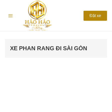
Nhảy
Main
tới
nội
Menu
Đặt xe
dung
XE PHAN RANG ĐI SÀI GÒN
Thuê
Xe
Phan