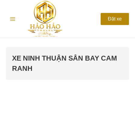
Nhảy
Main
tới
nội
Menu
Đặt xe
dung
XE NINH THUẬN SÂN BAY CAM
RANH
Xe
Ninh