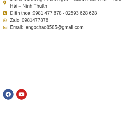
Hải – Ninh Thuận
Điện thoại:0981 477 878 - 02593 628 628
Zalo: 0981477878
Email: lengochao8585@gmail.com
F
Y
a
o
c
u
e
t
b
u
o
b
o
e
k