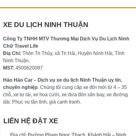
Chi tiết »
XE DU LỊCH NINH THUẬN
Công Ty TNHH MTV Thương Mại Dịch Vụ Du Lịch Ninh
Chữ Travel Life
Điạ Chỉ:
Thôn Tri Thủy, xã Tri Hải, Huyện Ninh Hải, Tỉnh
Ninh Thuận.
MST:
4500620087
Hảo Hảo Car – Dịch vụ xe du lịch Ninh Thuận uy tín,
chuyên nghiệp
. Chúng tôi cung cấp xe đời mới từ 4 – 35
chỗ, xe tự lái, xe hoa cưới, xe đưa đón sân bay, xe đường
dài. Phục vụ tận tình, giá cạnh tranh.
LIÊN HỆ ĐẶT XE
Địa chỉ: Đường Phạm Ngọc Thạch, Khánh Hải – Ninh