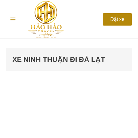
Nhảy
Main
tới
nội
Menu
Đặt xe
dung
XE NINH THUẬN ĐI ĐÀ LẠT
Thuê
xe
Ninh