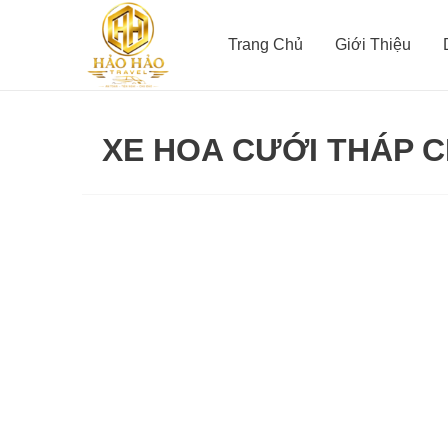
Nhảy
tới
Trang Chủ
Giới Thiệu
nội
dung
XE HOA CƯỚI THÁP 
Thuê
xe
hoa
đám