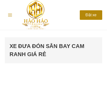
Nhảy
Main
tới
nội
Menu
Đặt xe
dung
XE ĐƯA ĐÓN SÂN BAY CAM
RANH GIÁ RẺ
Xe
đưa