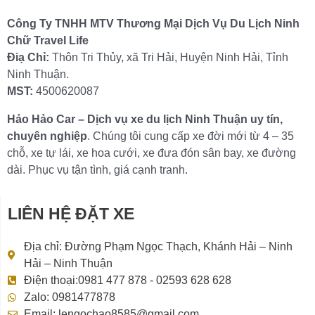
Công Ty TNHH MTV Thương Mại Dịch Vụ Du Lịch Ninh
Chữ Travel Life
Điạ Chỉ:
Thôn Tri Thủy, xã Tri Hải, Huyện Ninh Hải, Tỉnh
Ninh Thuận.
MST:
4500620087
Hảo Hảo Car – Dịch vụ xe du lịch Ninh Thuận uy tín,
chuyên nghiệp
. Chúng tôi cung cấp xe đời mới từ 4 – 35
chỗ, xe tự lái, xe hoa cưới, xe đưa đón sân bay, xe đường
dài. Phục vụ tận tình, giá cạnh tranh.
LIÊN HỆ ĐẶT XE
Địa chỉ: Đường Phạm Ngọc Thạch, Khánh Hải – Ninh
Hải – Ninh Thuận
Điện thoại:0981 477 878 - 02593 628 628
Zalo: 0981477878
Email: lengochao8585@gmail.com