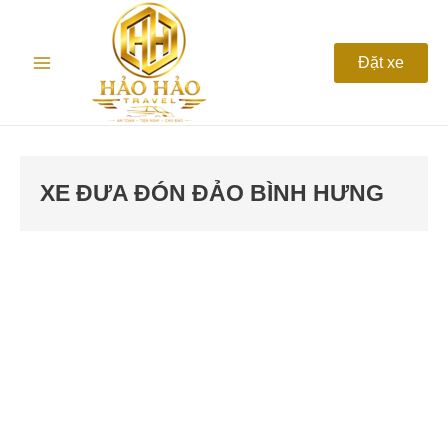
Nhảy
Main
tới
nội
Menu
Đặt xe
dung
XE ĐƯA ĐÓN ĐẢO BÌNH HƯNG
Thuê
Xe
Đi