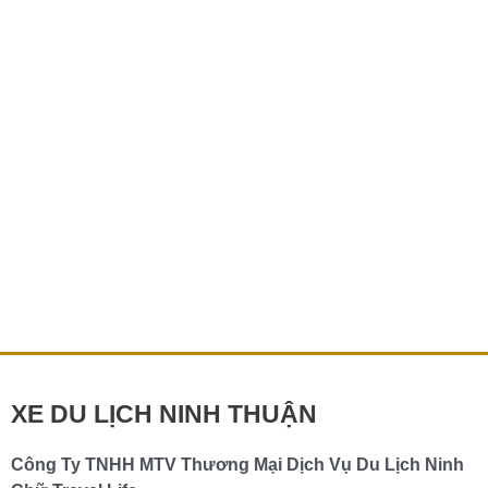
Lịch
Phan
Rang
Trọn
Gói
Giá
Tốt
2026
Xe Du Lịch Phan Rang Trọn Gói Giá Tốt 2026
Bạn đang tìm kiếm xe du lịch Phan Rang trọn gói để vi vu
biển xanh nắng vàng mà không phải lo lắng về lịch […]
Chi tiết »
XE DU LỊCH NINH THUẬN
Công Ty TNHH MTV Thương Mại Dịch Vụ Du Lịch Ninh