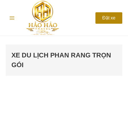
Nhảy
Main
tới
nội
Menu
Đặt xe
dung
XE DU LỊCH PHAN RANG TRỌN
GÓI
Xe
Du