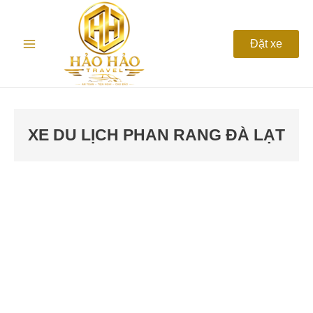
Nhảy
Main
tới
nội
Menu
Đặt xe
dung
XE DU LỊCH PHAN RANG ĐÀ LẠT
Thuê
xe
Phan