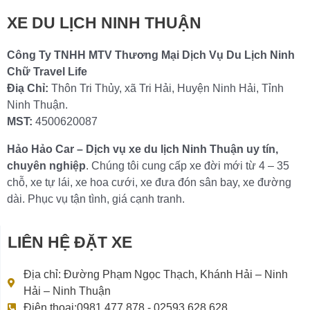
XE DU LỊCH NINH THUẬN
Công Ty TNHH MTV Thương Mại Dịch Vụ Du Lịch Ninh
Chữ Travel Life
Điạ Chỉ:
Thôn Tri Thủy, xã Tri Hải, Huyện Ninh Hải, Tỉnh
Ninh Thuận.
MST:
4500620087
Hảo Hảo Car – Dịch vụ xe du lịch Ninh Thuận uy tín,
chuyên nghiệp
. Chúng tôi cung cấp xe đời mới từ 4 – 35
chỗ, xe tự lái, xe hoa cưới, xe đưa đón sân bay, xe đường
dài. Phục vụ tận tình, giá cạnh tranh.
LIÊN HỆ ĐẶT XE
Địa chỉ: Đường Phạm Ngọc Thạch, Khánh Hải – Ninh
Hải – Ninh Thuận
Điện thoại:0981 477 878 - 02593 628 628