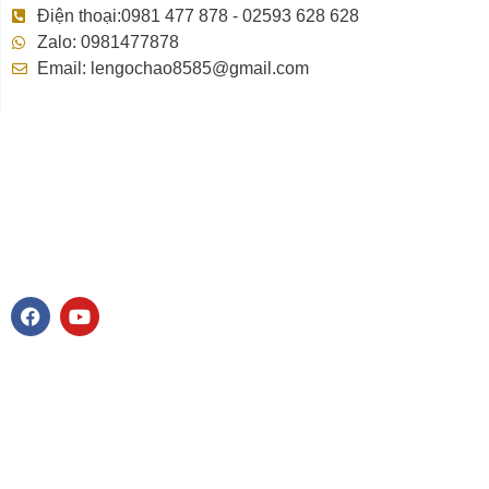
Điện thoại:0981 477 878 - 02593 628 628
Zalo: 0981477878
Email: lengochao8585@gmail.com
F
Y
a
o
c
u
e
t
b
u
o
b
o
e
k