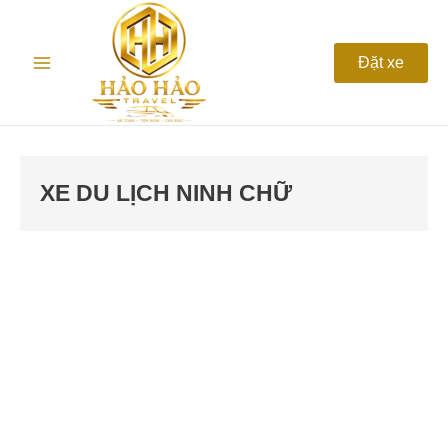
Nhảy
Main
tới
nội
Menu
Đặt xe
dung
XE DU LỊCH NINH CHỮ
Thuê
xe
du