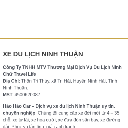
Thuê Xe Du Lịch Phan Rang Đi Đà Lạt
Bạn đang lên kế hoạch rời nắng gió miền biển để tận
hưởng không khí mát lạnh của cao nguyên? Bạn muốn
tìm dịch vụ
Chi tiết »
XE DU LỊCH NINH THUẬN
Công Ty TNHH MTV Thương Mại Dịch Vụ Du Lịch Ninh
Chữ Travel Life
Điạ Chỉ:
Thôn Tri Thủy, xã Tri Hải, Huyện Ninh Hải, Tỉnh
Ninh Thuận.
MST:
4500620087
Hảo Hảo Car – Dịch vụ xe du lịch Ninh Thuận uy tín,
chuyên nghiệp
. Chúng tôi cung cấp xe đời mới từ 4 – 35
chỗ, xe tự lái, xe hoa cưới, xe đưa đón sân bay, xe đường
dài. Phục vụ tận tình, giá cạnh tranh.