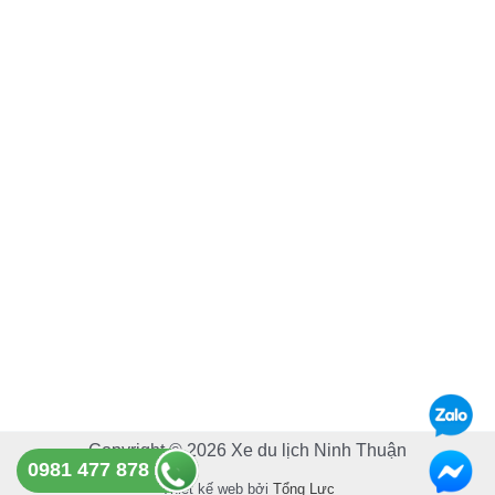
c
u
e
t
b
u
o
b
o
e
k
Copyright © 2026 Xe du lịch Ninh Thuận
0981 477 878
Thiết kế web bởi
Tổng Lực