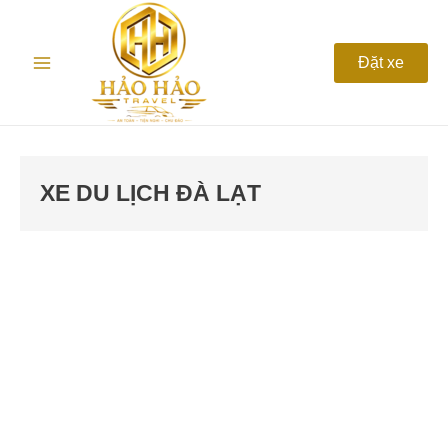
Nhảy
Main
tới
nội
Menu
Đặt xe
dung
XE DU LỊCH ĐÀ LẠT
Xe
du
lịch