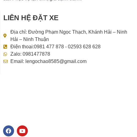
LIÊN HỆ ĐẶT XE
Địa chỉ: Đường Phạm Ngọc Thạch, Khánh Hải – Ninh
Hải – Ninh Thuận
Điện thoại:0981 477 878 - 02593 628 628
Zalo: 0981477878
Email: lengochao8585@gmail.com
F
Y
a
o