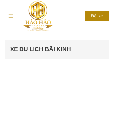
Nhảy
Main
tới
nội
Menu
Đặt xe
dung
XE DU LỊCH BÃI KINH
Thuê
Xe
Du