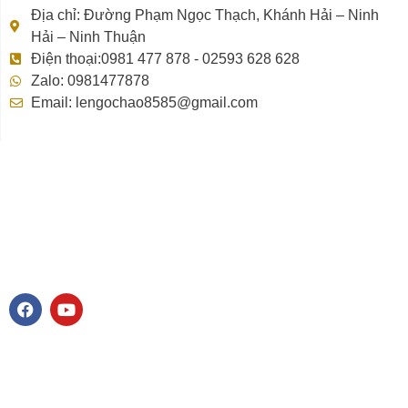
Địa chỉ: Đường Phạm Ngọc Thạch, Khánh Hải – Ninh
Hải – Ninh Thuận
Điện thoại:0981 477 878 - 02593 628 628
Zalo: 0981477878
Email: lengochao8585@gmail.com
F
Y
a
o
c
u
e
t
b
u
o
b
o
e